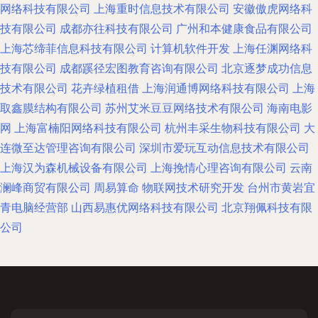
网络科技有限公司
上海重时信息技术有限公司
安徽傲虎网络科
技有限公司
成都亦往科技有限公司
广州和本健康食品有限公司
上海芯缔菲信息科技有限公司
计算机软件开发
上海任渊网络科
技有限公司
成都蹊径宏图教育咨询有限公司
北京逐梦成功信息
技术有限公司
花卉绿植租借
上海润通博网络科技有限公司
上海
取鑫膜结构有限公司
苏州艾米豆豆网络技术有限公司
海南电影
网
上海富楠阳网络科技有限公司
杭州丰采生物科技有限公司
大
连微至达管理咨询有限公司
深圳市爱玩互动信息技术有限公司
上海汉为森机械设备有限公司
上海挽情心理咨询有限公司
云南
澜峰商贸有限公司
周易算命
物联网技术研究开发
台州市黄岩宜
青电脑经营部
山西易惠优网络科技有限公司
北京翔佩科技有限
公司