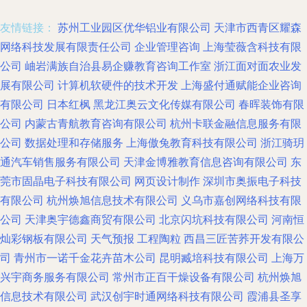
友情链接：
苏州工业园区优华铝业有限公司
天津市西青区耀森
网络科技发展有限责任公司
企业管理咨询
上海莹薇含科技有限
公司
岫岩满族自治县易企赚教育咨询工作室
浙江面对面农业发
展有限公司
计算机软硬件的技术开发
上海盛付通赋能企业咨询
有限公司
日本红枫
黑龙江奥云文化传媒有限公司
春晖装饰有限
公司
内蒙古青航教育咨询有限公司
杭州卡联金融信息服务有限
公司
数据处理和存储服务
上海傲兔教育科技有限公司
浙江骑玥
通汽车销售服务有限公司
天津金博雅教育信息咨询有限公司
东
莞市固晶电子科技有限公司
网页设计制作
深圳市奥振电子科技
有限公司
杭州焕旭信息技术有限公司
义乌市嘉创网络科技有限
公司
天津奥宇德鑫商贸有限公司
北京闪坑科技有限公司
河南恒
灿彩钢板有限公司
天气预报
工程陶粒
西昌三匠苦荞开发有限公
司
青州市一诺千金花卉苗木公司
昆明臧培科技有限公司
上海万
兴宇商务服务有限公司
常州市正百干燥设备有限公司
杭州焕旭
信息技术有限公司
武汉创宇时通网络科技有限公司
霞浦县圣享